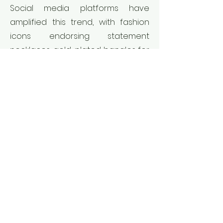
Social media platforms have
amplified this trend, with fashion
icons endorsing statement
necklaces,
gold-plated bangles for
women, and intricately designed
pieces. Alex Jewellery stays ahead
by crafting modern yet traditional
designs that align with current
fashion trends. By continuously
innovating and offering high-
quality, trend-driven jewellery, Alex
Jewellery ensures its collections
appeal to influencers and their
followers, making imitation jewellery
a must-have accessory for
everyday wear and special