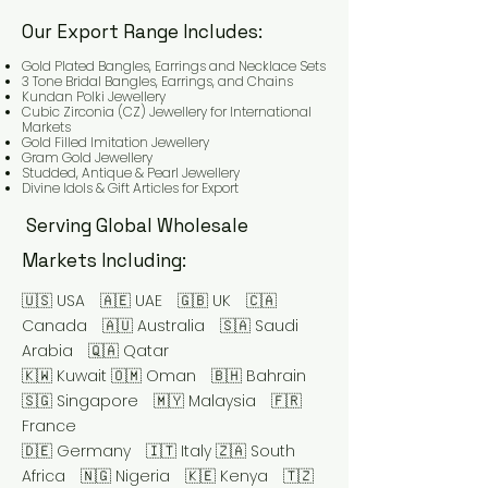
Our Export Range Includes:
Gold Plated
Bangles, Earrings and
Necklace Sets
3 Tone Bridal Bangles, Earrings, and Chains
Kundan Polki Jewellery
Cubic Zirconia (CZ) Jewellery for International
Markets
Gold Filled Imitation Jewellery
Gram Gold Jewellery
Studded, Antique & Pearl Jewellery
Divine Idols & Gift Articles for Export
Serving Global Wholesale
Markets Including:
🇺🇸 USA 🇦🇪 UAE 🇬🇧 UK 🇨🇦
Canada 🇦🇺 Australia 🇸🇦 Saudi
Arabia 🇶🇦 Qatar
🇰🇼 Kuwait
🇴🇲 Oman 🇧🇭 Bahrain
🇸🇬 Singapore 🇲🇾 Malaysia 🇫🇷
France
🇩🇪 Germany 🇮🇹 Italy 🇿🇦 South
Africa 🇳🇬 Nigeria 🇰🇪 Kenya 🇹🇿