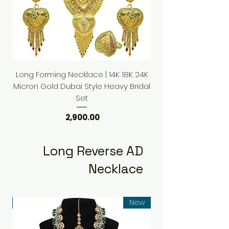
24K
Long Forming Necklace | 14K 18K 24K
idal
Micron Gold Dubai Style Heavy Bridal
Set
السعر
Long Reverse AD
Necklace
ew
New