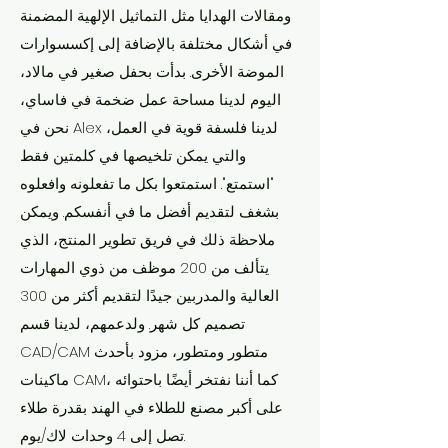
ومقالات الهدايا مثل التماثيل الإلهية المضمنة
في أشكال مختلفة بالإضافة إلى إكسسوارات
الموضة الأخرى. بدأت بحفل صغير في مالاد،
اليوم لدينا مساحة عمل ضخمة في فاساي،
نحن في Alex لدينا فلسفة قوية في العمل،
والتي يمكن تلخيصها في كلمتين فقط
"استمتع". استمتعوا بكل ما تفعلونه وافعلوه
بشغف لتقديم أفضل ما في أنفسكم. ويمكن
ملاحظة ذلك في فريق تطوير المنتج، الذي
يتألف من 200 موظف من ذوي المهارات
العالية والمدربين جيدًا لتقديم أكثر من 300
تصميم كل شهر. ولدعمهم، لدينا قسم
CAD/CAM متطور ومتطور، مزود بأحدث
ماكينات CAM، كما أننا نفتخر أيضًا باحتوائه
على أكبر مصنع للطلاء في الهند بقدرة طلاء
تصل إلى 4 وحدات لاك/يوم.