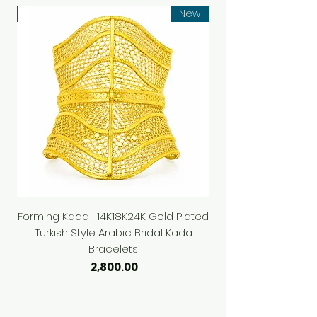
ew
New
ated
Forming Kada | 14K18K24K Gold Plated
l
Turkish Style Arabic Bridal Kada
Bracelets
السعر