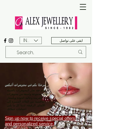
INR (₹)
ابقى على تواصل
مرحبًا بكم في مجوهرات أليكس
تقدم فئة تجار المجوهرات بالجملة
لدينا مجموعة واسعة من مجوهرات
الأزياء الفريدة وعالية الجودة وبأسعار
تنافسية. من القلائد المميزة إلى
الأساور الرقيقة، لدينا كل ما يلبي
احتياجات عملائك.
Sign up now to receive special offers
and personalized service.